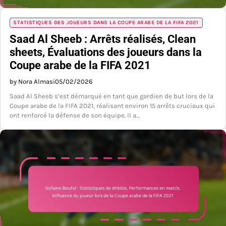
STATISTIQUES DES JOUEURS DANS LA COUPE ARABE DE LA FIFA 2021
Saad Al Sheeb : Arrêts réalisés, Clean
sheets, Évaluations des joueurs dans la
Coupe arabe de la FIFA 2021
by Nora Almasi
05/02/2026
Saad Al Sheeb s’est démarqué en tant que gardien de but lors de la
Coupe arabe de la FIFA 2021, réalisant environ 15 arrêts cruciaux qui
ont renforcé la défense de son équipe. Il a…