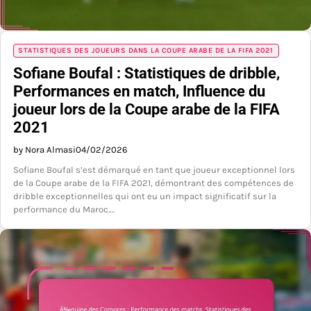
STATISTIQUES DES JOUEURS DANS LA COUPE ARABE DE LA FIFA 2021
Sofiane Boufal : Statistiques de dribble,
Performances en match, Influence du
joueur lors de la Coupe arabe de la FIFA
2021
by Nora Almasi
04/02/2026
Sofiane Boufal s’est démarqué en tant que joueur exceptionnel lors
de la Coupe arabe de la FIFA 2021, démontrant des compétences de
dribble exceptionnelles qui ont eu un impact significatif sur la
performance du Maroc.…