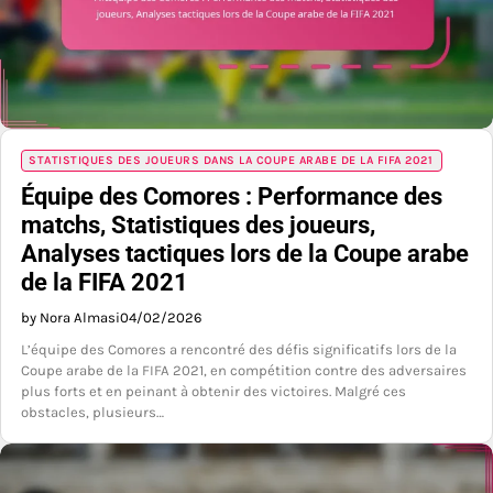
STATISTIQUES DES JOUEURS DANS LA COUPE ARABE DE LA FIFA 2021
Équipe des Comores : Performance des
matchs, Statistiques des joueurs,
Analyses tactiques lors de la Coupe arabe
de la FIFA 2021
by Nora Almasi
04/02/2026
L’équipe des Comores a rencontré des défis significatifs lors de la
Coupe arabe de la FIFA 2021, en compétition contre des adversaires
plus forts et en peinant à obtenir des victoires. Malgré ces
obstacles, plusieurs…