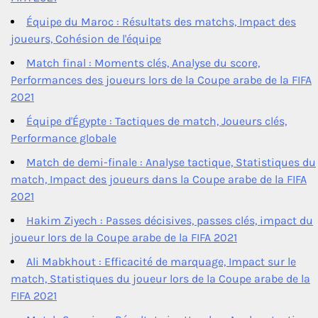
Équipe du Maroc : Résultats des matchs, Impact des
joueurs, Cohésion de l'équipe
Match final : Moments clés, Analyse du score,
Performances des joueurs lors de la Coupe arabe de la FIFA
2021
Équipe d'Égypte : Tactiques de match, Joueurs clés,
Performance globale
Match de demi-finale : Analyse tactique, Statistiques du
match, Impact des joueurs dans la Coupe arabe de la FIFA
2021
Hakim Ziyech : Passes décisives, passes clés, impact du
joueur lors de la Coupe arabe de la FIFA 2021
Ali Mabkhout : Efficacité de marquage, Impact sur le
match, Statistiques du joueur lors de la Coupe arabe de la
FIFA 2021