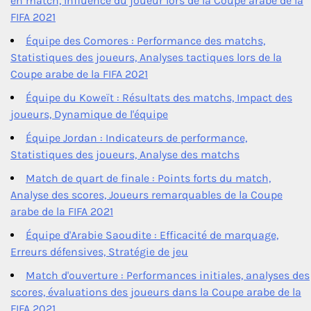
en match, Influence du joueur lors de la Coupe arabe de la
FIFA 2021
Équipe des Comores : Performance des matchs,
Statistiques des joueurs, Analyses tactiques lors de la
Coupe arabe de la FIFA 2021
Équipe du Koweït : Résultats des matchs, Impact des
joueurs, Dynamique de l'équipe
Équipe Jordan : Indicateurs de performance,
Statistiques des joueurs, Analyse des matchs
Match de quart de finale : Points forts du match,
Analyse des scores, Joueurs remarquables de la Coupe
arabe de la FIFA 2021
Équipe d'Arabie Saoudite : Efficacité de marquage,
Erreurs défensives, Stratégie de jeu
Match d'ouverture : Performances initiales, analyses des
scores, évaluations des joueurs dans la Coupe arabe de la
FIFA 2021