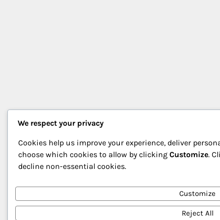
We respect your privacy
Cookies help us improve your experience, deliver persona
choose which cookies to allow by clicking
Customize
. C
decline non-essential cookies.
Customize
Reject All