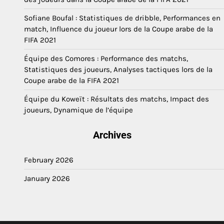
Sofiane Boufal : Statistiques de dribble, Performances en
match, Influence du joueur lors de la Coupe arabe de la
FIFA 2021
Équipe des Comores : Performance des matchs,
Statistiques des joueurs, Analyses tactiques lors de la
Coupe arabe de la FIFA 2021
Équipe du Koweït : Résultats des matchs, Impact des
joueurs, Dynamique de l’équipe
Archives
February 2026
January 2026