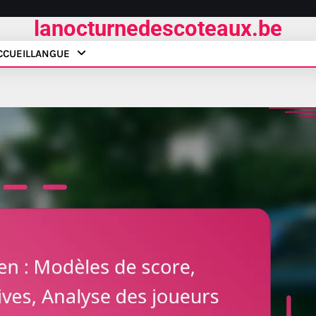
lanocturnedescoteaux.be
CCUEIL
LANGUE