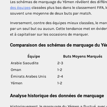
Les schémas de marquage du Yémen révèlent des différen
des équipes
classées plus bas dans le classement FIFA,
souvent une moyenne de deux buts par match.
Inversement, contre des équipes mieux classées, le m
par un seul but ou aucun. Cette tendance met en éviden
et à capitaliser sur les occasions de marquer.
Comparaison des schémas de marquage du Yém
Équipe
Buts Moyens Marqués
Arabie Saoudite
2-3
Oman
1-2
Émirats Arabes Unis
2-4
Yémen
1-2
Analyse historique des données de marquage
Historiquement, le marquage du Yémen a fluctué, avec de