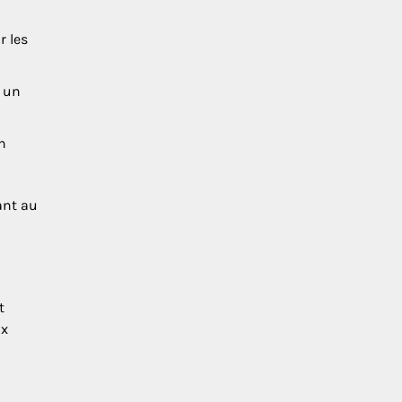
r les
c un
en
ant au
t
ux