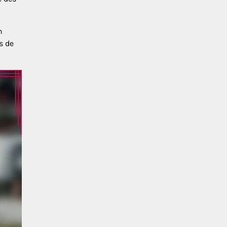
n
s de