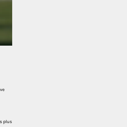
ive
s plus