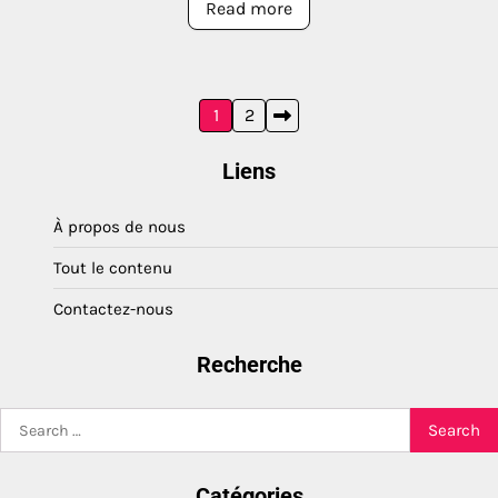
Read more
Posts
1
2
pagination
Liens
À propos de nous
Tout le contenu
Contactez-nous
Recherche
Search
for:
Catégories