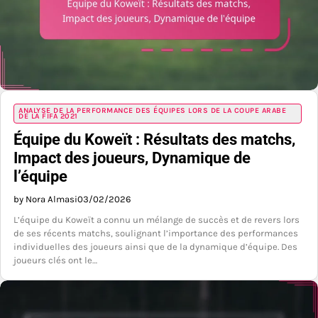
ANALYSE DE LA PERFORMANCE DES ÉQUIPES LORS DE LA COUPE ARABE
DE LA FIFA 2021
Équipe du Koweït : Résultats des matchs,
Impact des joueurs, Dynamique de
l’équipe
by Nora Almasi
03/02/2026
L’équipe du Koweït a connu un mélange de succès et de revers lors
de ses récents matchs, soulignant l’importance des performances
individuelles des joueurs ainsi que de la dynamique d’équipe. Des
joueurs clés ont le…