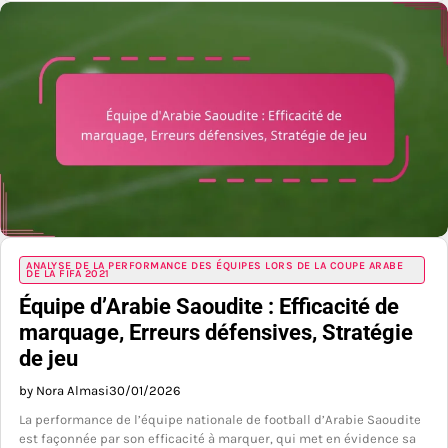
ANALYSE DE LA PERFORMANCE DES ÉQUIPES LORS DE LA COUPE ARABE
DE LA FIFA 2021
Équipe d’Arabie Saoudite : Efficacité de
marquage, Erreurs défensives, Stratégie
de jeu
by Nora Almasi
30/01/2026
La performance de l’équipe nationale de football d’Arabie Saoudite
est façonnée par son efficacité à marquer, qui met en évidence sa