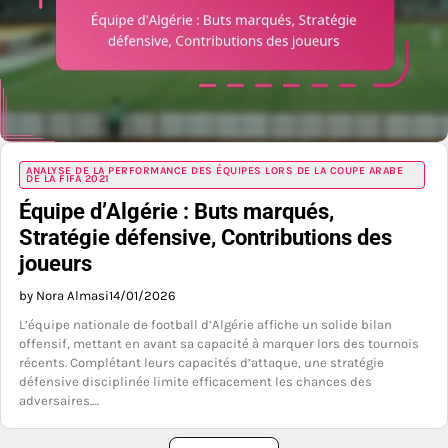
ANALYSE DE LA PERFORMANCE DES ÉQUIPES LORS DE LA COUPE ARABE
DE LA FIFA 2021
Équipe d’Algérie : Buts marqués,
Stratégie défensive, Contributions des
joueurs
by Nora Almasi
14/01/2026
L’équipe nationale de football d’Algérie affiche un solide bilan
offensif, mettant en avant sa capacité à marquer lors des tournois
récents. Complétant leurs capacités d’attaque, une stratégie
défensive disciplinée limite efficacement les chances des
adversaires.…