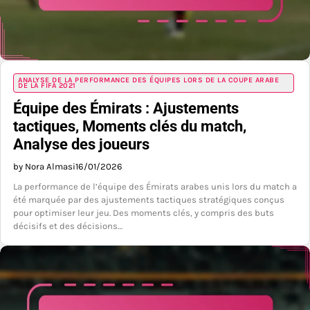
ANALYSE DE LA PERFORMANCE DES ÉQUIPES LORS DE LA COUPE ARABE
DE LA FIFA 2021
Équipe des Émirats : Ajustements
tactiques, Moments clés du match,
Analyse des joueurs
by Nora Almasi
16/01/2026
La performance de l’équipe des Émirats arabes unis lors du match a
été marquée par des ajustements tactiques stratégiques conçus
pour optimiser leur jeu. Des moments clés, y compris des buts
décisifs et des décisions…