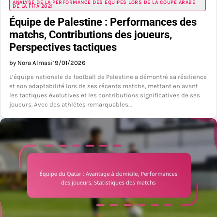
ANALYSE DE LA PERFORMANCE DES ÉQUIPES LORS DE LA COUPE ARABE
DE LA FIFA 2021
Équipe de Palestine : Performances des
matchs, Contributions des joueurs,
Perspectives tactiques
by Nora Almasi
19/01/2026
L’équipe nationale de football de Palestine a démontré sa résilience
et son adaptabilité lors de ses récents matchs, mettant en avant
les tactiques évolutives et les contributions significatives de ses
joueurs. Avec des athlètes remarquables…