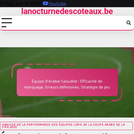
Skip
Friday, Jun 19, 2026
Youtube
lanocturnedescoteaux.be
to
content
ANALYSE DE LA PERFORMANCE DES ÉQUIPES LORS DE LA COUPE ARABE DE LA
FIFA 2021