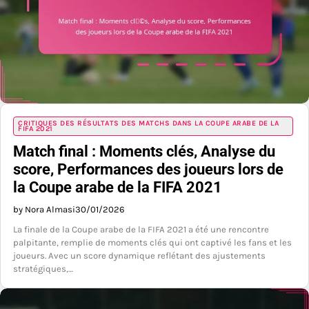
CRITIQUES DES RÉSULTATS DES MATCHS DANS LA COUPE ARABE DE LA
FIFA 2021
Match final : Moments clés, Analyse du
score, Performances des joueurs lors de
la Coupe arabe de la FIFA 2021
by Nora Almasi
30/01/2026
La finale de la Coupe arabe de la FIFA 2021 a été une rencontre
palpitante, remplie de moments clés qui ont captivé les fans et les
joueurs. Avec un score dynamique reflétant des ajustements
stratégiques,…