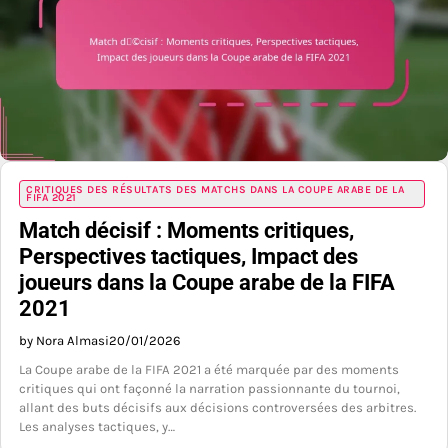
CRITIQUES DES RÉSULTATS DES MATCHS DANS LA COUPE ARABE DE LA
FIFA 2021
Match décisif : Moments critiques,
Perspectives tactiques, Impact des
joueurs dans la Coupe arabe de la FIFA
2021
by Nora Almasi
20/01/2026
La Coupe arabe de la FIFA 2021 a été marquée par des moments
critiques qui ont façonné la narration passionnante du tournoi,
allant des buts décisifs aux décisions controversées des arbitres.
Les analyses tactiques, y…