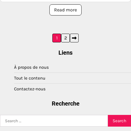
Read more
Posts
1
2
pagination
Liens
À propos de nous
Tout le contenu
Contactez-nous
Recherche
Search
for: