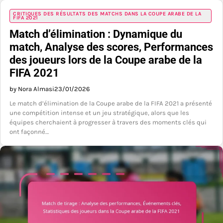
CRITIQUES DES RÉSULTATS DES MATCHS DANS LA COUPE ARABE DE LA
FIFA 2021
Match d’élimination : Dynamique du
match, Analyse des scores, Performances
des joueurs lors de la Coupe arabe de la
FIFA 2021
by Nora Almasi
23/01/2026
Le match d’élimination de la Coupe arabe de la FIFA 2021 a présenté
une compétition intense et un jeu stratégique, alors que les
équipes cherchaient à progresser à travers des moments clés qui
ont façonné…