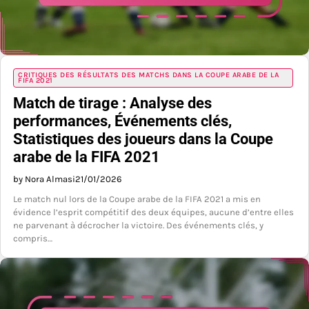
CRITIQUES DES RÉSULTATS DES MATCHS DANS LA COUPE ARABE DE LA
FIFA 2021
Match de tirage : Analyse des
performances, Événements clés,
Statistiques des joueurs dans la Coupe
arabe de la FIFA 2021
by Nora Almasi
21/01/2026
Le match nul lors de la Coupe arabe de la FIFA 2021 a mis en
évidence l’esprit compétitif des deux équipes, aucune d’entre elles
ne parvenant à décrocher la victoire. Des événements clés, y
compris…