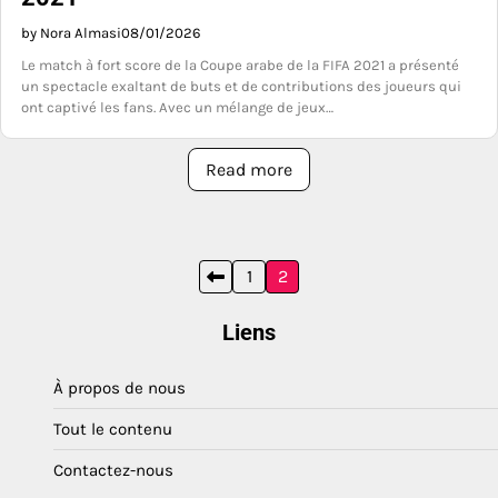
by Nora Almasi
08/01/2026
Le match à fort score de la Coupe arabe de la FIFA 2021 a présenté
un spectacle exaltant de buts et de contributions des joueurs qui
ont captivé les fans. Avec un mélange de jeux…
Read more
Posts
1
2
pagination
Liens
À propos de nous
Tout le contenu
Contactez-nous