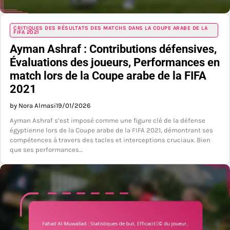
CRITIQUES DES RÉSULTATS DES MATCHS DANS LA COUPE ARABE DE LA
FIFA 2021
Ayman Ashraf : Contributions défensives,
Évaluations des joueurs, Performances en
match lors de la Coupe arabe de la FIFA
2021
by Nora Almasi
19/01/2026
Ayman Ashraf s’est imposé comme une figure clé de la défense
égyptienne lors de la Coupe arabe de la FIFA 2021, démontrant ses
compétences à travers des tacles et interceptions cruciaux. Bien
que ses performances…