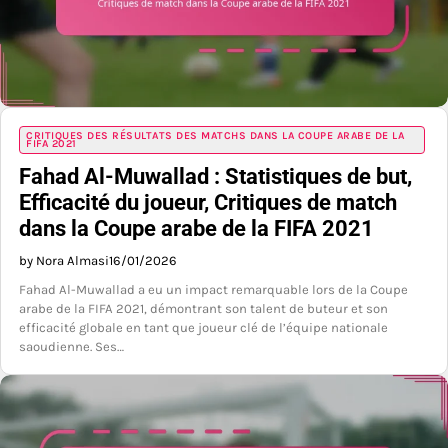
CRITIQUES DES RÉSULTATS DES MATCHS DANS LA COUPE ARABE DE LA
FIFA 2021
Fahad Al-Muwallad : Statistiques de but,
Efficacité du joueur, Critiques de match
dans la Coupe arabe de la FIFA 2021
by Nora Almasi
16/01/2026
Fahad Al-Muwallad a eu un impact remarquable lors de la Coupe
arabe de la FIFA 2021, démontrant son talent de buteur et son
efficacité globale en tant que joueur clé de l’équipe nationale
saoudienne. Ses…