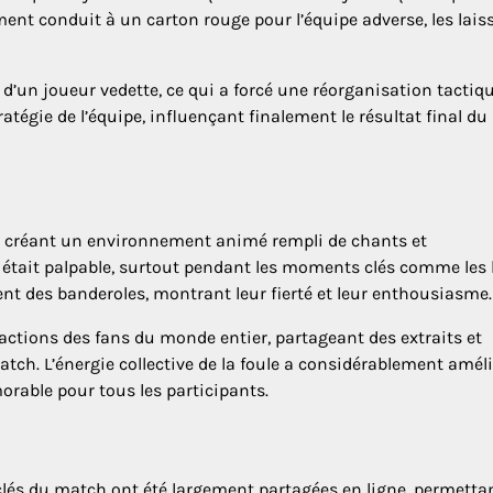
nt conduit à un carton rouge pour l’équipe adverse, les lais
d’un joueur vedette, ce qui a forcé une réorganisation tactiqu
tégie de l’équipe, influençant finalement le résultat final du
ns créant un environnement animé rempli de chants et
 était palpable, surtout pendant les moments clés comme les
ient des banderoles, montrant leur fierté et leur enthousiasme.
éactions des fans du monde entier, partageant des extraits et
ch. L’énergie collective de la foule a considérablement amél
rable pour tous les participants.
és du match ont été largement partagées en ligne, permetta