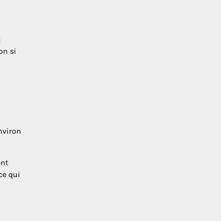
t
on si
environ
ent
ce qui