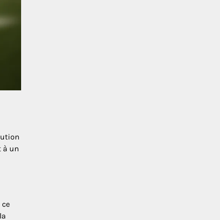
cution
t à un
 ce
la