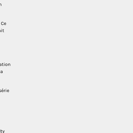
n
 Ce
it
uation
la
série
ty