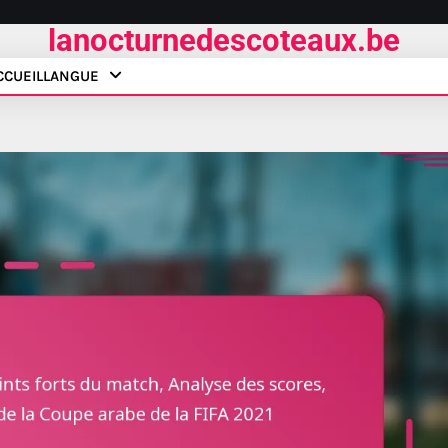
lanocturnedescoteaux.be
CCUEIL
LANGUE