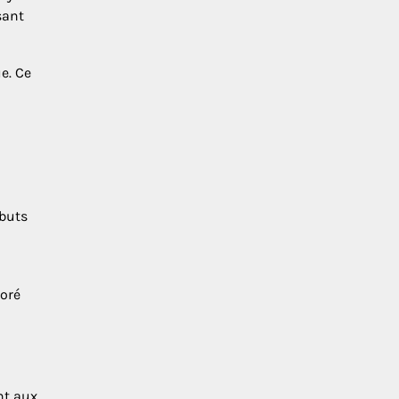
sant
e. Ce
 buts
ioré
nt aux