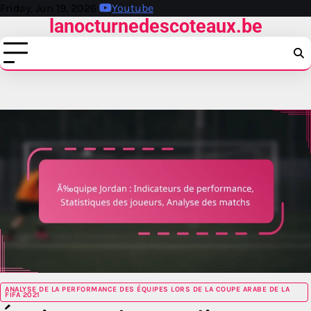
Skip
Friday, Jun 19, 2026
Youtube
lanocturnedescoteaux.be
to
content
ANALYSE DE LA PERFORMANCE DES ÉQUIPES LORS DE LA COUPE ARABE DE LA
FIFA 2021