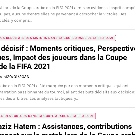
l lors de la Coupe arabe de la FIFA 2021 a mis en évidence l’esprit compét
uipes, aucune d’entre elles ne parvenant à décrocher la victoire. Des
 clés, y compris…
DES RÉSULTATS DES MATCHS DANS LA COUPE ARABE DE LA FIFA 2021
décisif : Moments critiques, Perspectiv
ues, Impact des joueurs dans la Coupe
de la FIFA 2021
masi
20/01/2026
abe de la FIFA 2021 a été marquée par des moments critiques qui ont
narration passionnante du tournoi, allant des buts décisifs aux décision
es des arbitres. Les analyses tactiques, y…
ES DES JOUEURS DANS LA COUPE ARABE DE LA FIFA 2021
ziz Hatem : Assistances, contributions