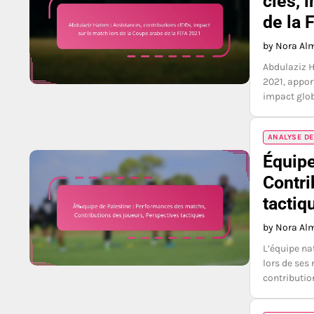
clés, 
de la 
by Nora Al
Abdulaziz Ha
2021, appor
impact glob
ANALYSE DE
Équipe
Contri
tactiq
by Nora Al
L’équipe na
lors de ses
contributio