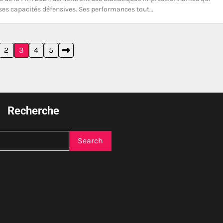
ses capacités défensives. Ses performances tout…
2
3
4
5
Recherche