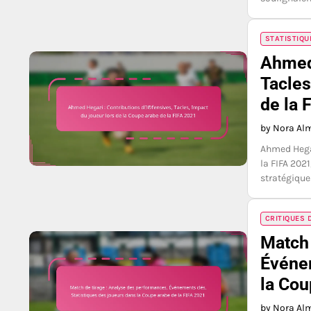
STATISTIQU
Ahmed 
Tacles
de la 
by Nora Al
Ahmed Hegaz
la FIFA 2021
stratégique
CRITIQUES 
Match 
Événem
la Cou
by Nora Al