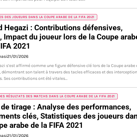
ES DES JOUEURS DANS LA COUPE ARABE DE LA FIFA 2021
Hegazi : Contributions défensives,
, Impact du joueur lors de la Coupe arab
FIFA 2021
masi
21/01/2026
i s’est affirmé comme une figure défensive clé lors de la Coupe arabe 
, démontrant son talent à travers des tacles efficaces et des interceptio
s. Ses contributions ont été vitales…
DES RÉSULTATS DES MATCHS DANS LA COUPE ARABE DE LA FIFA 2021
de tirage : Analyse des performances,
ents clés, Statistiques des joueurs da
pe arabe de la FIFA 2021
masi
21/01/2026