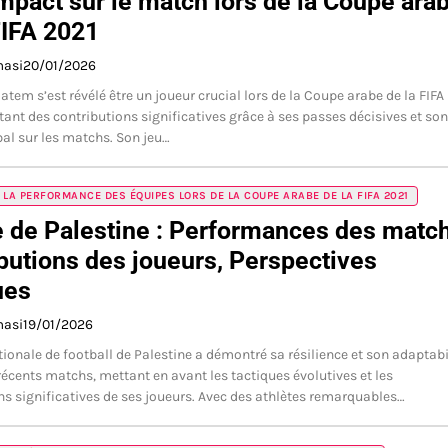
impact sur le match lors de la Coupe ara
FIFA 2021
masi
20/01/2026
tem s’est révélé être un joueur crucial lors de la Coupe arabe de la FIFA
tant des contributions significatives grâce à ses passes décisives et son
al sur les matchs. Son jeu…
 LA PERFORMANCE DES ÉQUIPES LORS DE LA COUPE ARABE DE LA FIFA 2021
 de Palestine : Performances des match
butions des joueurs, Perspectives
ues
masi
19/01/2026
tionale de football de Palestine a démontré sa résilience et son adaptabi
 récents matchs, mettant en avant les tactiques évolutives et les
ns significatives de ses joueurs. Avec des athlètes remarquables…