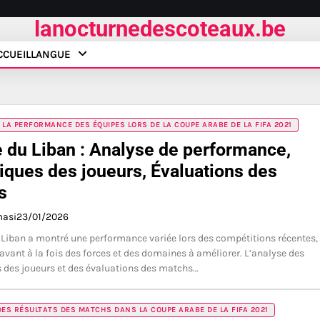
lanocturnedescoteaux.be
CCUEIL
LANGUE
 LA PERFORMANCE DES ÉQUIPES LORS DE LA COUPE ARABE DE LA FIFA 2021
 du Liban : Analyse de performance,
tiques des joueurs, Évaluations des
s
masi
23/01/2026
 Liban a montré une performance variée lors des compétitions récentes,
avant à la fois des forces et des domaines à améliorer. L’analyse des
s des joueurs et des évaluations des matchs…
DES RÉSULTATS DES MATCHS DANS LA COUPE ARABE DE LA FIFA 2021