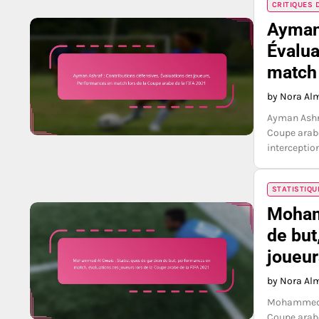
CRITIQUES 
Ayman 
Évalua
match 
by Nora Al
Ayman Ashra
Coupe arabe
interceptio
STATISTIQU
Mohamm
de but
joueur
by Nora Al
Mohammed Al
Coupe arabe