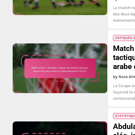
Le match nu
des deux éq
événements
CRITIQUES 
Match 
tactiq
arabe 
by Nora Al
La Coupe ar
façonné la 
controversé
STATISTIQU
Abdula