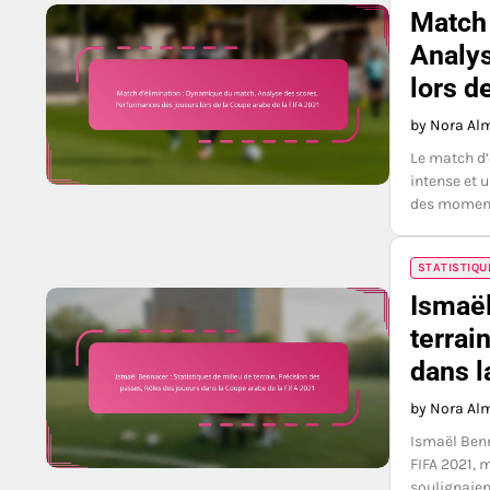
Match 
Analys
lors d
by Nora Al
Le match d’
intense et 
des moment
STATISTIQU
Ismaël
terrai
dans l
by Nora Al
Ismaël Benn
FIFA 2021, 
soulignaien