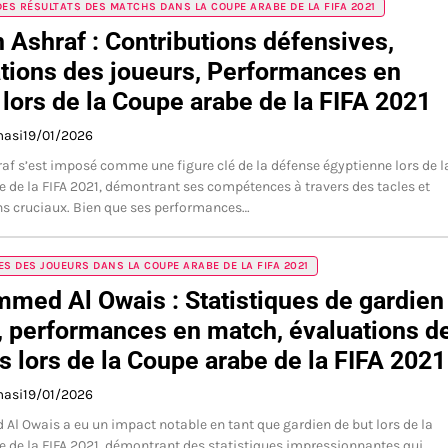
DES RÉSULTATS DES MATCHS DANS LA COUPE ARABE DE LA FIFA 2021
Ashraf : Contributions défensives,
tions des joueurs, Performances en
lors de la Coupe arabe de la FIFA 2021
masi
19/01/2026
f s’est imposé comme une figure clé de la défense égyptienne lors de l
 de la FIFA 2021, démontrant ses compétences à travers des tacles et
ns cruciaux. Bien que ses performances…
ES DES JOUEURS DANS LA COUPE ARABE DE LA FIFA 2021
ed Al Owais : Statistiques de gardien
, performances en match, évaluations d
s lors de la Coupe arabe de la FIFA 2021
masi
19/01/2026
 Owais a eu un impact notable en tant que gardien de but lors de la
 de la FIFA 2021, démontrant des statistiques impressionnantes qui