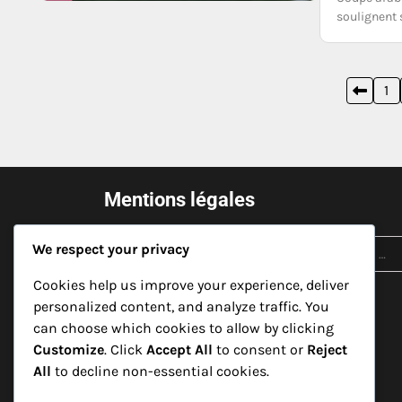
soulignent 
Posts
1
pagination
Mentions légales
Search
Contactez-nous
We respect your privacy
for:
Votre vie privée
Cookies help us improve your experience, deliver
personalized content, and analyze traffic. You
À propos de nous
can choose which cookies to allow by clicking
Customize
. Click
Accept All
to consent or
Reject
Cookies et suivi
All
to decline non-essential cookies.
Accord utilisateur